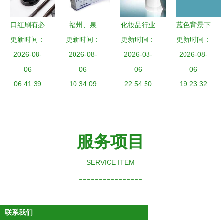
赏析
口红刷有必
福州、泉
化妆品行业
蓝色背景下
要每次使用
更新时间：
更新时间：
州、漳州
销售突破千
更新时间：
的浴室卫生
更新时间：
完后就立即
2026-08-
闽三角化妆
2026-08-
亿，护肤品
2026-08-
配件与化妆
2026-08-
清洗吗？用
06
品与卫生用
06
成市场主导
06
品矢量图
06
勤快还是用
06:41:39
品零售市场
10:34:09
22:54:50
力量
零售美学与
19:23:32
对更重要
的发展与机
实用性的融
遇
合
服务项目
SERVICE ITEM
----------------
联系我们