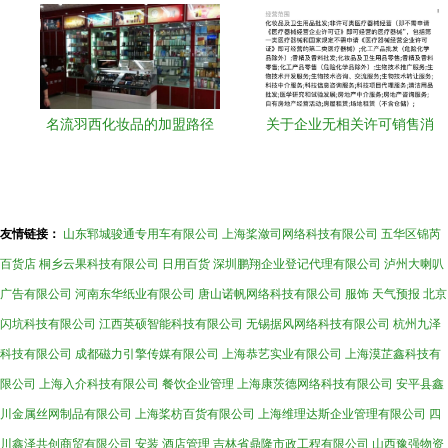
名流羽西化妆品的加盟路径
关于企业无相关许可销售消
与经营策略
毒水、口罩并开具发票的合
规解答
友情链接：
山东郓城骏通专用车有限公司
上海桨潋司网络科技有限公司
五华区锦芮
百货店
桐乡云果科技有限公司
日用百货
深圳鹏翔企业登记代理有限公司
泸州大喇叭
广告有限公司
河南东华纸业有限公司
唐山诺帆网络科技有限公司
服饰
天气预报
北京
闪坑科技有限公司
江西英硕智能科技有限公司
无锡据风网络科技有限公司
杭州九泽
科技有限公司
成都磁力引擎传媒有限公司
上海恭艺实业有限公司
上海漠芷鑫科技有
限公司
上海入介科技有限公司
餐饮企业管理
上海康茨德网络科技有限公司
安平县鑫
川金属丝网制品有限公司
上海桨枋百货有限公司
上海维理达斯企业管理有限公司
四
川鑫泽共创商贸有限公司
安装
酒店管理
吉林省鼎隆市政工程有限公司
山西豫强物资