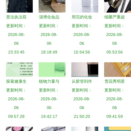
普法执法双
淄博化妆品
用完的化妆
细菌严重超
更新时间：
管齐下 点
及卫生用品
更新时间：
品瓶子先别
更新时间：
标！快来看
更新时间：
亮儿童用妆
2026-08-
零售红黑榜
2026-08-
扔，几步改
2026-08-
看哪些韩国
2026-08-
安全之路
06
两家单位被
06
造就能在卫
06
化妆品碰不
06
23:33:45
立案查处
18:18:49
生间配出新
15:54:56
05:53:56
得
精彩
探索健康生
植物力量与
从胶管到作
雪花秀明星
更新时间：
活 北京太
更新时间：
视觉诗意
更新时间：
品 化妆品
产品全解析
更新时间：
和保兴大药
2026-08-
2026-08-
MR涛在
修图练习的
2026-08-
跨越时光的
2026-08-
房的化妆品
06
Zcool上发
06
进阶指南
06
韩方护肤之
06
与卫生用品
09:57:28
布的植物护
19:42:17
21:50:20
09:41:59
美
零售之道
肤包装设计