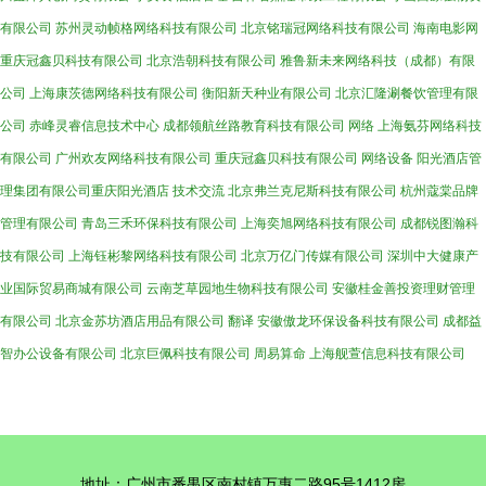
有限公司
苏州灵动帧格网络科技有限公司
北京铭瑞冠网络科技有限公司
海南电影网
重庆冠鑫贝科技有限公司
北京浩朝科技有限公司
雅鲁新未来网络科技（成都）有限
公司
上海康茨德网络科技有限公司
衡阳新天种业有限公司
北京汇隆涮餐饮管理有限
公司
赤峰灵睿信息技术中心
成都领航丝路教育科技有限公司
网络
上海氨芬网络科技
有限公司
广州欢友网络科技有限公司
重庆冠鑫贝科技有限公司
网络设备
阳光酒店管
理集团有限公司重庆阳光酒店
技术交流
北京弗兰克尼斯科技有限公司
杭州蔻棠品牌
管理有限公司
青岛三禾环保科技有限公司
上海奕旭网络科技有限公司
成都锐图瀚科
技有限公司
上海钰彬黎网络科技有限公司
北京万亿门传媒有限公司
深圳中大健康产
业国际贸易商城有限公司
云南芝草园地生物科技有限公司
安徽桂金善投资理财管理
有限公司
北京金苏坊酒店用品有限公司
翻译
安徽傲龙环保设备科技有限公司
成都益
智办公设备有限公司
北京巨佩科技有限公司
周易算命
上海舰萱信息科技有限公司
地址：广州市番禺区南村镇万惠二路95号1412房